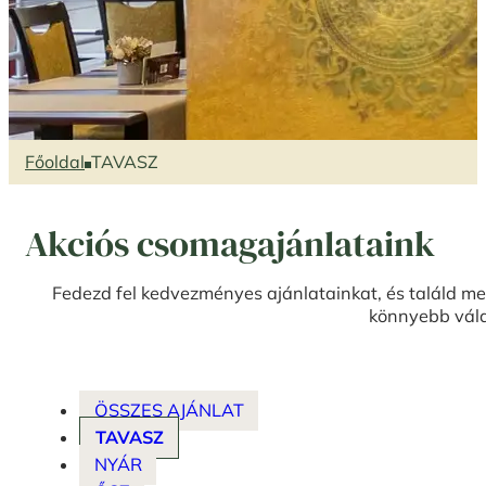
Főoldal
TAVASZ
Akciós csomagajánlataink
Fedezd fel kedvezményes ajánlatainkat, és találd me
könnyebb vál
ÖSSZES AJÁNLAT
TAVASZ
NYÁR