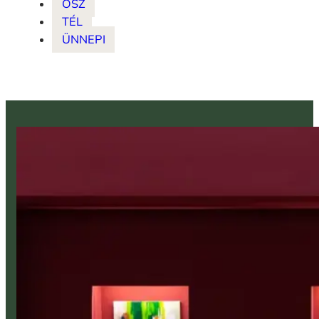
ŐSZ
TÉL
ÜNNEPI