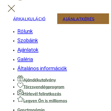
ÁRKALKULÁCIÓ
AJÁNLATKÉRÉS
Rólunk
Szobáink
Ajánlatok
Galéria
Általános információk
Ajándékutalvány
Törzsvendégprogram
Hírlevél feliratkozás
Legyen Ön is milliomos
Gasztronómia