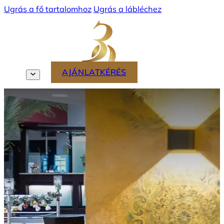
Ugrás a fő tartalomhoz
Ugrás a lábléchez
TÖRZSVENDÉGPROGRAM
MENÜ
AJÁNLATKÉRÉS
HU