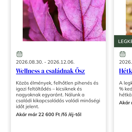
LEGK
2026.08.30. - 2026.12.06.
2026.
Wellness a családnak Ősz
Hétk
Közös élmények, felhőtlen pihenés és
A leg
igazi feltöltődés – kicsiknek és
% ked
nagyoknak egyaránt. Nálunk a
hétkö
családi kikapcsolódás valódi minőségi
Akár 
időt jelent.
Akár már 22 600 Ft /fő /éj-től