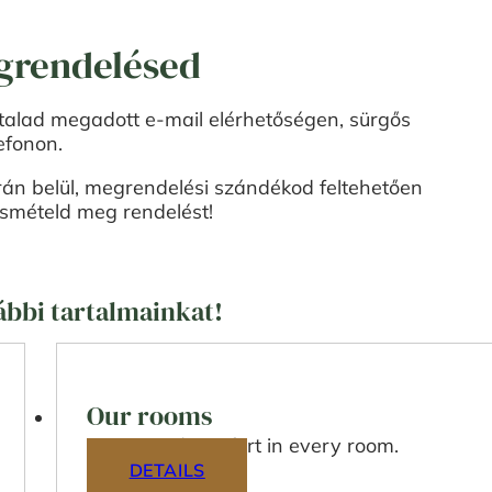
grendelésed
talad megadott e-mail elérhetőségen, sürgős
efonon.
án belül, megrendelési szándékod feltehetően
, ismételd meg rendelést!
ábbi tartalmainkat!
Our rooms
Peace and comfort in every room.
DETAILS