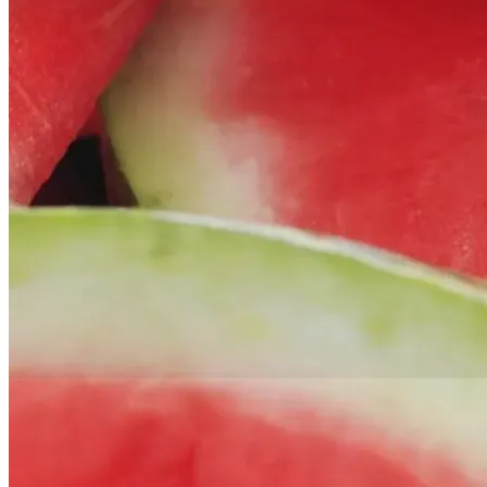
Főoldal
Ajánlatok
Csábító NyárZÁRÓ