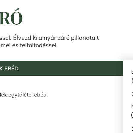
ÁRÓ
el. Élvezd ki a nyár záró pillanatait
l és feltöltődéssel.
K EBÉD
ék egytálétel ebéd.