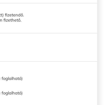
t) fizetendő.
 fizethető.
a foglalható)
a foglalható)