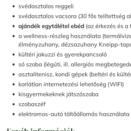
svédasztalos reggeli
svédasztalos vacsora (30 fős telítettség 
ajándék egytálétel ebéd
(az érkezés és a
a wellness-részleg használata (termálviz
élményzuhany, dézsazuhany Kneipp-tapos
kültéri jakuzzi és gyerekpancsoló
só szoba (légúti, ill. allergiás megbetege
asztalitenisz, kondi gépek (beltéri és kültér
korlátlan internetezési lehetőség (WIFI)
kisgyermekeknek játszószoba
szobaszéf
elektromos-autó töltőállomás használata