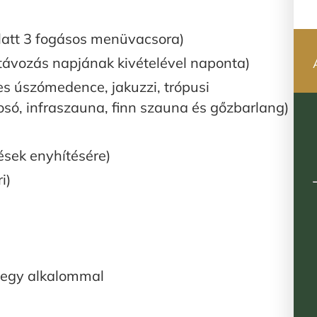
alatt 3 fogásos menüvacsora)
 távozás napjának kivételével naponta)
es úszómedence, jakuzzi, trópusi
ó, infraszauna, finn szauna és gőzbarlang)
dések enyhítésére)
i)
 egy alkalommal