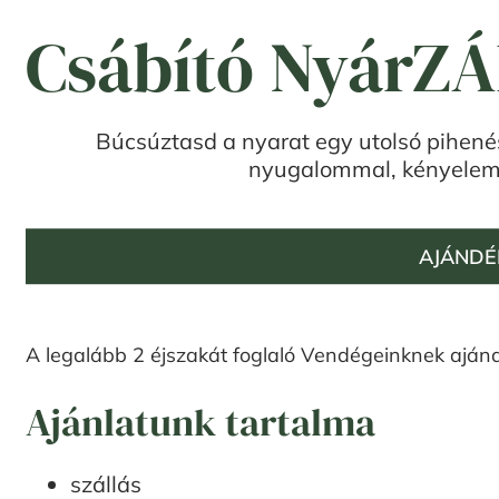
Csábító NyárZ
Búcsúztasd a nyarat egy utolsó pihenéss
nyugalommal, kényelemme
AJÁNDÉ
A legalább 2 éjszakát foglaló Vendégeinknek ajánd
Ajánlatunk tartalma
szállás