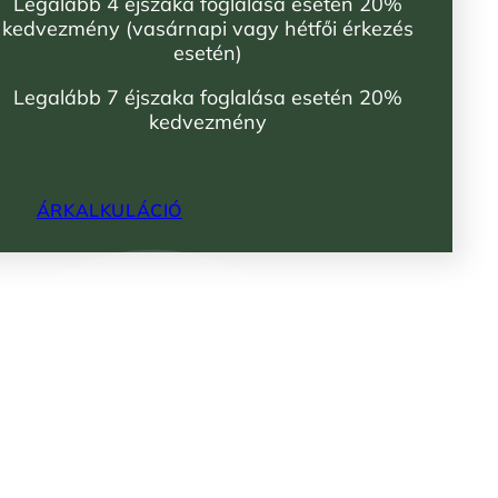
Legalább 4 éjszaka foglalása esetén 20%
kedvezmény (vasárnapi vagy hétfői érkezés
esetén)
Legalább 7 éjszaka foglalása esetén 20%
kedvezmény
ÁRKALKULÁCIÓ